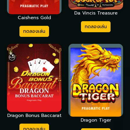
Da Vincis Treasure
Caishens Gold
ทดลองเล่น
ทดลองเล่น
Dragon Bonus Baccarat
Dragon Tiger
ทดลองเล่น