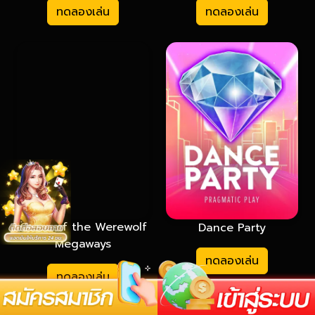
ทดลองเล่น
ทดลองเล่น
Curse of the Werewolf
Dance Party
Megaways
ทดลองเล่น
ทดลองเล่น