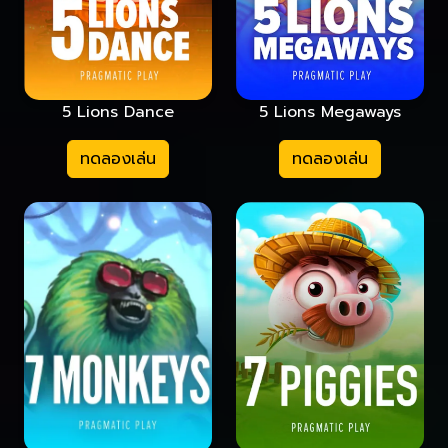
5 Lions Dance
5 Lions Megaways
ทดลองเล่น
ทดลองเล่น