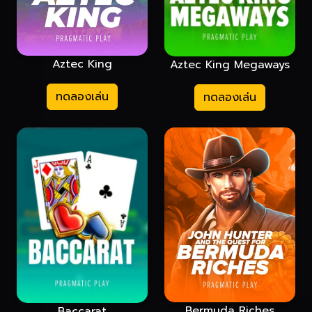
Aztec King
Aztec King Megaways
ทดลองเล่น
ทดลองเล่น
Bermuda Riches
Baccarat