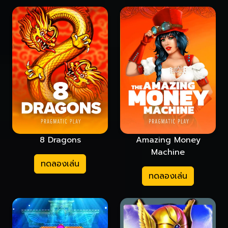
8 Dragons
Amazing Money
Machine
ทดลองเล่น
ทดลองเล่น