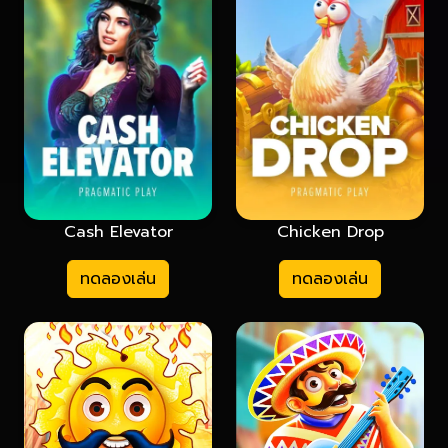
Cash Elevator
Chicken Drop
ทดลองเล่น
ทดลองเล่น