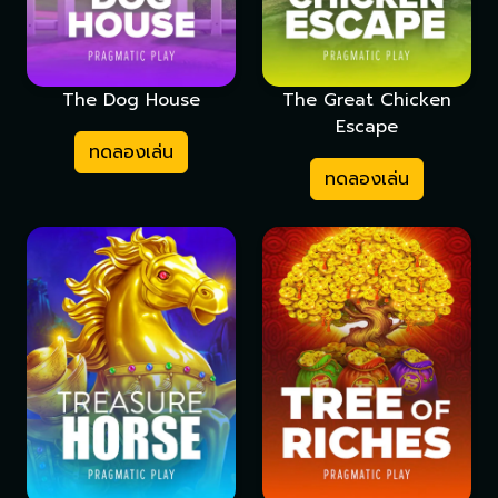
The Dog House
The Great Chicken
Escape
ทดลองเล่น
ทดลองเล่น