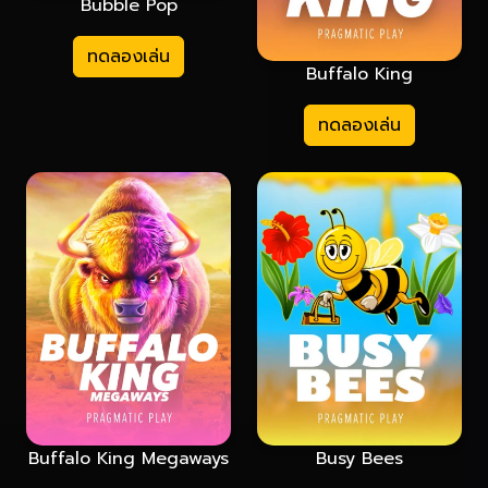
Bubble Pop
ทดลองเล่น
Buffalo King
ทดลองเล่น
Buffalo King Megaways
Busy Bees