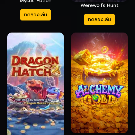
Mystic Potion
Werewolfs Hunt
ทดลองเล่น
ทดลองเล่น