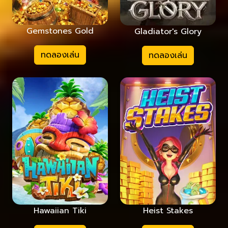
Gemstones Gold
Gladiator's Glory
ทดลองเล่น
ทดลองเล่น
Hawaiian Tiki
Heist Stakes