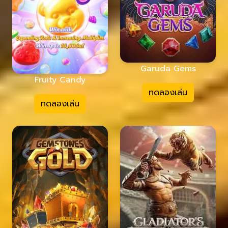
Garuda Gems
Fruity Candy
ทดลองเล่น
ทดลองเล่น