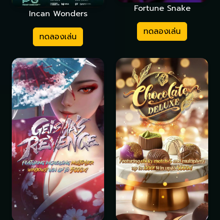
Fortune Snake
Incan Wonders
ทดลองเล่น
ทดลองเล่น