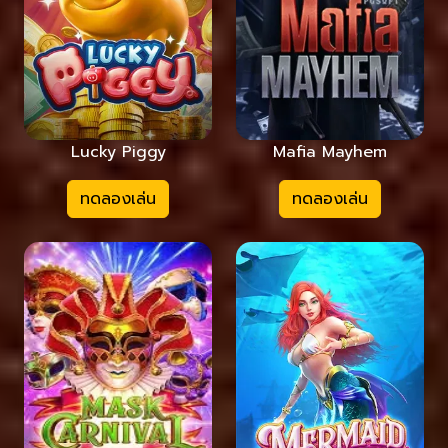
Lucky Piggy
Mafia Mayhem
ทดลองเล่น
ทดลองเล่น