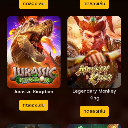
ทดลองเล่น
ทดลองเล่น
Legendary Monkey
Jurassic Kingdom
King
ทดลองเล่น
ทดลองเล่น