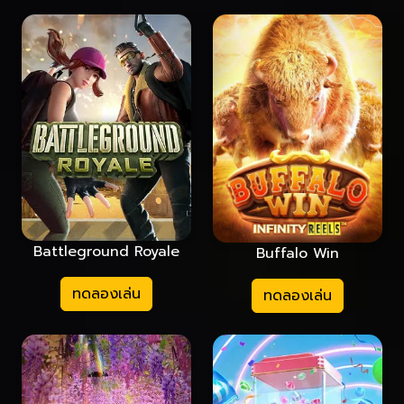
Battleground Royale
Buffalo Win
ทดลองเล่น
ทดลองเล่น