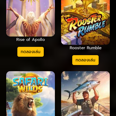
Rise of Apollo
Rooster Rumble
ทดลองเล่น
ทดลองเล่น