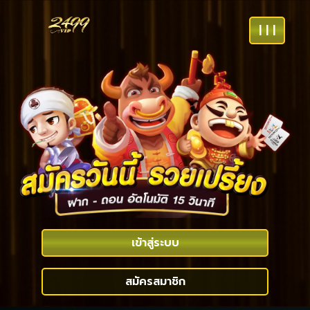
| | |
เข้าสู่ระบบ
สมัครสมาชิก